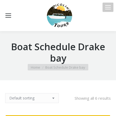
Boat Schedule Drake
bay
You are here:
Home
Boat Schedule Drake bay
Showing all 6 results