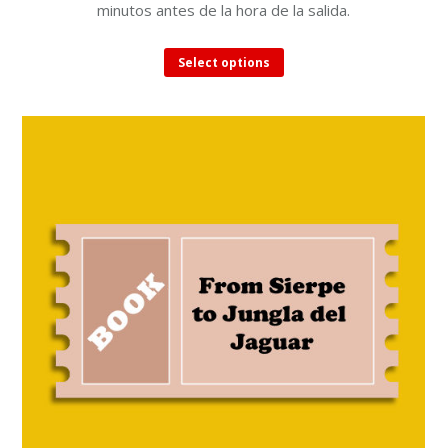
minutos antes de la hora de la salida.
This
Select options
product
has
multiple
variants.
The
options
may
be
chosen
on
the
product
page