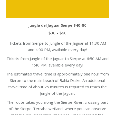
Jungla del Jaguar Sierpe $40-80
Price
$
30
–
$
60
range:
Tickets from Sierpe to Jungle of the Jaguar at 11:30 AM
$30
and 4:00 PM, available every day!
through
$60
Tickets from Jungle of the Jaguar to Sierpe at 6:50 AM and
1:40 PM, available every day!
The estimated travel time is approximately one hour from
Sierpe to the main beach of Bahía Drake. An additional
travel time of about 25 minutes is required to reach the
Jungle of the Jaguar.
The route takes you along the Sierpe River, crossing part
of the Sierpe-Terraba wetland, where you can observe