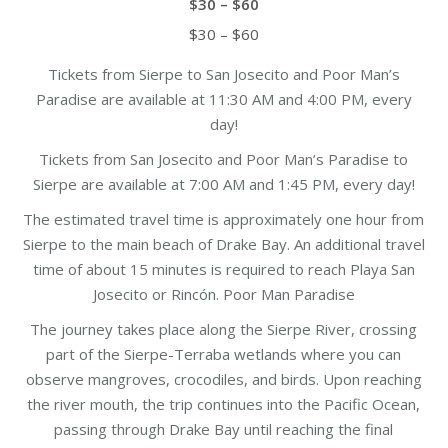
$30 – $60
Price
$
30
–
$
60
range:
Tickets from Sierpe to San Josecito and Poor Man’s
$30
Paradise are available at 11:30 AM and 4:00 PM, every
through
day!
$60
Tickets from San Josecito and Poor Man’s Paradise to
Sierpe are available at 7:00 AM and 1:45 PM, every day!
The estimated travel time is approximately one hour from
Sierpe to the main beach of Drake Bay. An additional travel
time of about 15 minutes is required to reach Playa San
Josecito or Rincón. Poor Man Paradise
The journey takes place along the Sierpe River, crossing
part of the Sierpe-Terraba wetlands where you can
observe mangroves, crocodiles, and birds. Upon reaching
the river mouth, the trip continues into the Pacific Ocean,
passing through Drake Bay until reaching the final