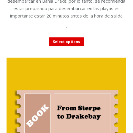
desembarcar en Bahía Drake; por lo tanto, se recomienda
estar preparado para desembarcar en las playas es
importante estar 20 minutos antes de la hora de salida
.
This
Select options
product
has
multiple
variants.
The
options
may
be
chosen
on
the
product