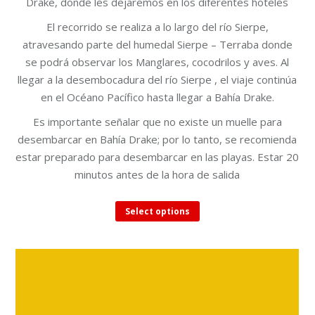
Drake, donde les dejaremos en los diferentes hoteles
El recorrido se realiza a lo largo del río Sierpe,
atravesando parte del humedal Sierpe – Terraba donde
se podrá observar los Manglares, cocodrilos y aves. Al
llegar a la desembocadura del río Sierpe , el viaje continúa
en el Océano Pacífico hasta llegar a Bahía Drake.
Es importante señalar que no existe un muelle para
desembarcar en Bahía Drake; por lo tanto, se recomienda
estar preparado para desembarcar en las playas. Estar 20
minutos antes de la hora de salida
This
Select options
product
has
multiple
variants.
The
options