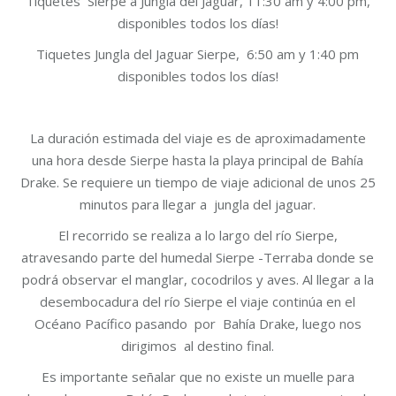
Tiquetes Sierpe a Jungla del Jaguar, 11:30 am y 4:00 pm,
$30
disponibles todos los días!
through
$60
Tiquetes Jungla del Jaguar Sierpe, 6:50 am y 1:40 pm
disponibles todos los días!
La duración estimada del viaje es de aproximadamente
una hora desde Sierpe hasta la playa principal de Bahía
Drake. Se requiere un tiempo de viaje adicional de unos 25
minutos para llegar a jungla del jaguar.
El recorrido se realiza a lo largo del río Sierpe,
atravesando parte del humedal Sierpe -Terraba donde se
podrá observar el manglar, cocodrilos y aves. Al llegar a la
desembocadura del río Sierpe el viaje continúa en el
Océano Pacífico pasando por Bahía Drake, luego nos
dirigimos al destino final.
Es importante señalar que no existe un muelle para