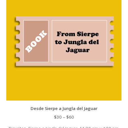
The
options
may
be
chosen
on
the
product
page
Desde Sierpe a Jungla del Jaguar
Price
$
30
–
$
60
range: