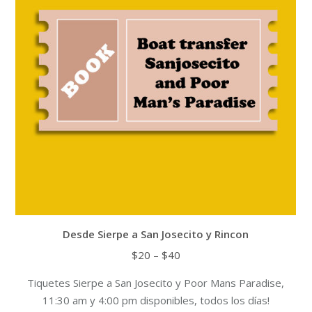
may
be
chosen
on
the
product
page
Desde Sierpe a San Josecito y Rincon
Price
$
20
–
$
40
range:
Tiquetes Sierpe a San Josecito y Poor Mans Paradise,
$20
11:30 am y 4:00 pm disponibles, todos los días!
through