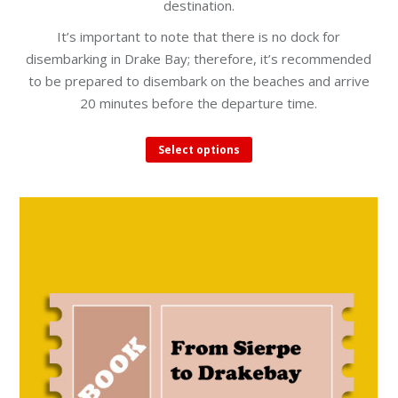
destination.
It’s important to note that there is no dock for
disembarking in Drake Bay; therefore, it’s recommended
to be prepared to disembark on the beaches and arrive
20 minutes before the departure time.
This
Select options
product
has
multiple
variants.
The
options
may
be
chosen
on
the