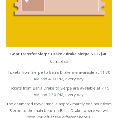
product
page
Boat transfer Sierpe Drake / drake sierpe $20 -$40
Price
$
20
–
$
40
range:
Tickets from Sierpe to Bahía Drake are available at 11:30
$20
AM and 4:00 PM, every day!
through
$40
Tickets from Bahía Drake to Sierpe are available at 7:15
AM and 2:30 PM, every day!
The estimated travel time is approximately one hour from
Sierpe to the main beach in Bahía Drake, where we will
drop you off at the different hotels.